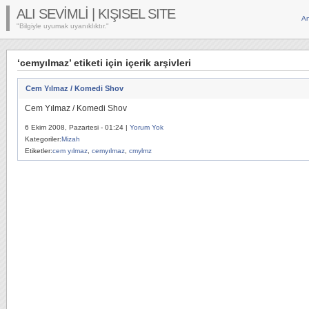
ALI SEVİMLİ | KIŞISEL SITE
An
"Bilgiyle uyumak uyanıklıktır."
‘cemyılmaz’ etiketi için içerik arşivleri
Cem Yılmaz / Komedi Shov
Cem Yılmaz / Komedi Shov
6 Ekim 2008, Pazartesi - 01:24 |
Yorum Yok
Kategoriler:
Mizah
Etiketler:
cem yılmaz
,
cemyılmaz
,
cmylmz