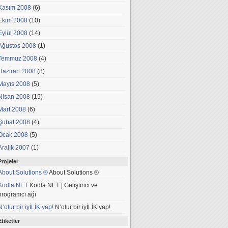
Kasım 2008
(6)
Ekim 2008
(10)
Eylül 2008
(14)
Ağustos 2008
(1)
Temmuz 2008
(4)
Haziran 2008
(8)
Mayıs 2008
(5)
Nisan 2008
(15)
Mart 2008
(6)
Şubat 2008
(4)
Ocak 2008
(5)
Aralık 2007
(1)
Projeler
About Solutions ®
About Solutions ®
Kodla.NET
Kodla.NET | Geliştirici ve
programcı ağı
N’olur bir iyİLİK yap!
N’olur bir iyİLİK yap!
Etiketler