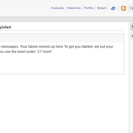
Anasayfa
Hakkımda
Portföy
İletişim
şivleri
 messages. Your labels moved up here To get you started, we put your
ou use the least under “17 more”.