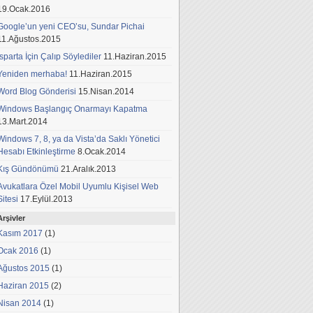
19.Ocak.2016
Google’un yeni CEO’su, Sundar Pichai
11.Ağustos.2015
Isparta İçin Çalıp Söylediler
11.Haziran.2015
Yeniden merhaba!
11.Haziran.2015
Word Blog Gönderisi
15.Nisan.2014
Windows Başlangıç Onarmayı Kapatma
13.Mart.2014
Windows 7, 8, ya da Vista’da Saklı Yönetici
Hesabı Etkinleştirme
8.Ocak.2014
Kış Gündönümü
21.Aralık.2013
Avukatlara Özel Mobil Uyumlu Kişisel Web
Sitesi
17.Eylül.2013
Arşivler
Kasım 2017
(1)
Ocak 2016
(1)
Ağustos 2015
(1)
Haziran 2015
(2)
Nisan 2014
(1)