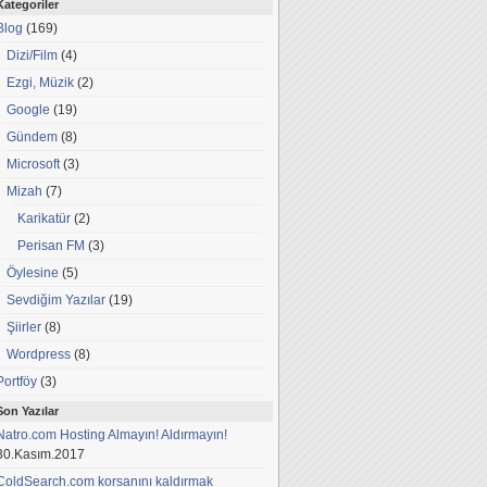
Kategoriler
Blog
(169)
Dizi/Film
(4)
Ezgi, Müzik
(2)
Google
(19)
Gündem
(8)
Microsoft
(3)
Mizah
(7)
Karikatür
(2)
Perisan FM
(3)
Öylesine
(5)
Sevdiğim Yazılar
(19)
Şiirler
(8)
Wordpress
(8)
Portföy
(3)
Son Yazılar
Natro.com Hosting Almayın! Aldırmayın!
30.Kasım.2017
ColdSearch.com korsanını kaldırmak