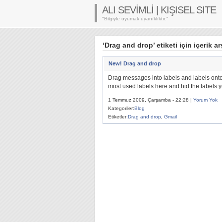
ALI SEVİMLİ | KIŞISEL SITE
"Bilgiyle uyumak uyanıklıktır."
‘Drag and drop’ etiketi için içerik ar
New! Drag and drop
Drag messages into labels and labels onto
most used labels here and hid the labels y
1 Temmuz 2009, Çarşamba - 22:28 |
Yorum Yok
Kategoriler:
Blog
Etiketler:
Drag and drop
,
Gmail