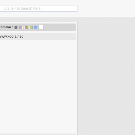
Temalar :
www.kodla.net