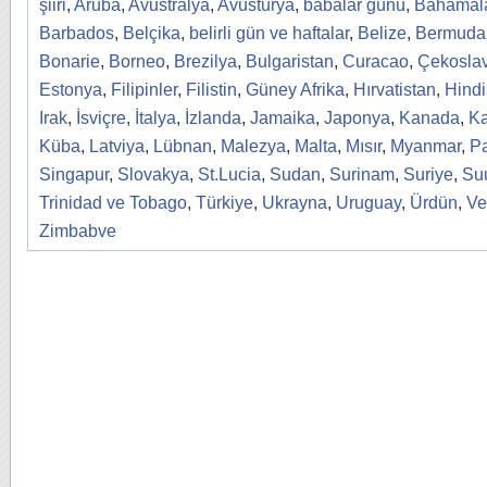
şiiri
,
Aruba
,
Avustralya
,
Avusturya
,
babalar günü
,
Bahamal
Barbados
,
Belçika
,
belirli gün ve haftalar
,
Belize
,
Bermuda
Bonarie
,
Borneo
,
Brezilya
,
Bulgaristan
,
Curacao
,
Çekosla
Estonya
,
Filipinler
,
Filistin
,
Güney Afrika
,
Hırvatistan
,
Hindi
Irak
,
İsviçre
,
İtalya
,
İzlanda
,
Jamaika
,
Japonya
,
Kanada
,
Ka
Küba
,
Latviya
,
Lübnan
,
Malezya
,
Malta
,
Mısır
,
Myanmar
,
Pa
Singapur
,
Slovakya
,
St.Lucia
,
Sudan
,
Surinam
,
Suriye
,
Suu
Trinidad ve Tobago
,
Türkiye
,
Ukrayna
,
Uruguay
,
Ürdün
,
Ve
Zimbabve