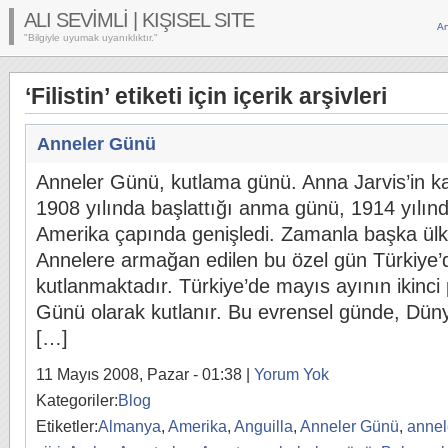
ALI SEVİMLİ | KIŞISEL SITE
An
"Bilgiyle uyumak uyanıklıktır."
‘Filistin’ etiketi için içerik arşivleri
Anneler Günü
Anneler Günü, kutlama günü. Anna Jarvis’in kay
1908 yılında başlattığı anma günü, 1914 yılın
Amerika çapında genişledi. Zamanla başka ülke
Annelere armağan edilen bu özel gün Türkiye’
kutlanmaktadır. Türkiye’de mayıs ayının ikinc
Günü olarak kutlanır. Bu evrensel günde, Dün
[…]
11 Mayıs 2008, Pazar - 01:38 |
Yorum Yok
Kategoriler:
Blog
Etiketler:
Almanya
,
Amerika
,
Anguilla
,
Anneler Günü
,
annel