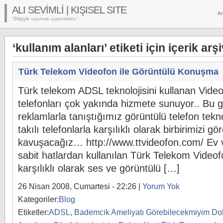
ALI SEVİMLİ | KIŞISEL SITE
An
"Bilgiyle uyumak uyanıklıktır."
‘kullanım alanları’ etiketi için içerik arşi
Türk Telekom Videofon ile Görüntülü Konuşma
Türk telekom ADSL teknolojisini kullanan Vide
telefonları çok yakında hizmete sunuyor.. Bu 
reklamlarla tanıştığımız görüntülü telefon tekno
takılı telefonlarla karşılıklı olarak birbirimiz
kavuşacağız… http://www.ttvideofon.com/ Ev ve 
sabit hatlardan kullanılan Türk Telekom Videofo
karşılıklı olarak ses ve görüntülü […]
26 Nisan 2008, Cumartesi - 22:26 |
Yorum Yok
Kategoriler:
Blog
Etiketler:
ADSL
,
Bademcik Ameliyatı Görebilecekmiyim Dok