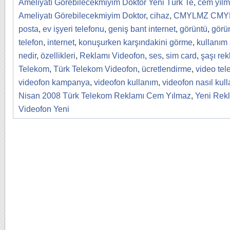
Ameliyatı Görebilecekmiyim Doktor Yeni Türk Te
,
cem yıl
Ameliyatı Görebilecekmiyim Doktor
,
cihaz
,
CMYLMZ CMY
posta
,
ev işyeri telefonu
,
geniş bant internet
,
görüntü
,
görü
telefon
,
internet
,
konuşurken karşındakini görme
,
kullanım 
nedir
,
özellikleri
,
Reklamı Videofon
,
ses
,
sim card
,
şaşı rek
Telekom
,
Türk Telekom Videofon
,
ücretlendirme
,
video tel
videofon kampanya
,
videofon kullanım
,
videofon nasıl kulla
Nisan 2008 Türk Telekom Reklamı Cem Yılmaz
,
Yeni Rek
Videofon Yeni