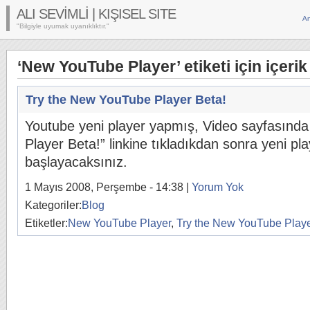
ALI SEVİMLİ | KIŞISEL SITE
An
"Bilgiyle uyumak uyanıklıktır."
‘New YouTube Player’ etiketi için içerik 
Try the New YouTube Player Beta!
Youtube yeni player yapmış, Video sayfasınd
Player Beta!” linkine tıkladıkdan sonra yeni pl
başlayacaksınız.
1 Mayıs 2008, Perşembe - 14:38 |
Yorum Yok
Kategoriler:
Blog
Etiketler:
New YouTube Player
,
Try the New YouTube Playe